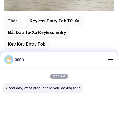
Thẻ:
Keyless Entry Fob Từ Xa
Bắt Đầu Từ Xa Keyless Entry
Key Key Entry Fob
jason
Liên lạc nhanh
7:14 PM
Good day, what product are you looking for?
Địa chỉ
7089 Zhongchun Rd Minhang Quận 201101 Thượng Hải
Trung Quốc
điện thoại