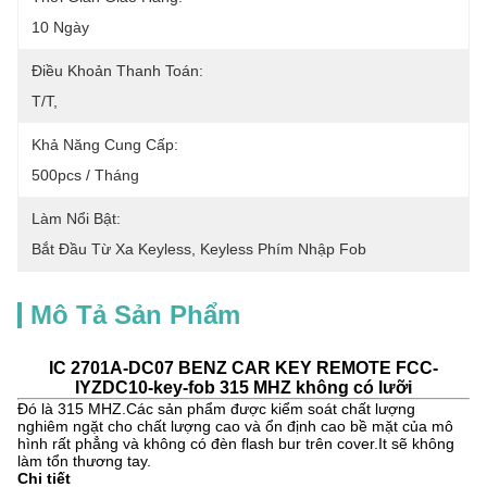
10 Ngày
Điều Khoản Thanh Toán:
T/T,
Khả Năng Cung Cấp:
500pcs / Tháng
Làm Nổi Bật:
Bắt Đầu Từ Xa Keyless
, 
Keyless Phím Nhập Fob
Mô Tả Sản Phẩm
IC 2701A-DC07 BENZ CAR KEY REMOTE FCC-
IYZDC10-key-fob 315 MHZ không có lưỡi
Đó là 315 MHZ.Các sản phẩm được kiểm soát chất lượng
nghiêm ngặt cho chất lượng cao và ổn định cao bề mặt của mô
hình rất phẳng và không có đèn flash bur trên cover.It sẽ không
làm tổn thương tay.
Chi tiết