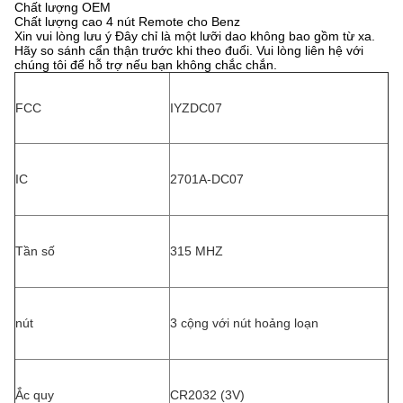
Chất lượng OEM
Chất lượng cao 4 nút Remote cho Benz
Xin vui lòng lưu ý Đây chỉ là một lưỡi dao không bao gồm từ xa.
Hãy so sánh cẩn thận trước khi theo đuổi. Vui lòng liên hệ với
chúng tôi để hỗ trợ nếu bạn không chắc chắn.
FCC
IYZDC07
IC
2701A-DC07
Tần số
315 MHZ
nút
3 cộng với nút hoảng loạn
Ắc quy
CR2032 (3V)