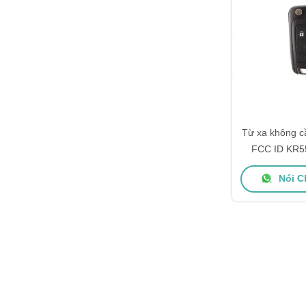
Từ xa không c
FCC ID KR5
2013 - 20
Nói C