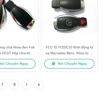
ông chìa khóa đen Fob
FCC ID IYZDC10 Khởi động từ
A-DC07 Hộp chìa khóa
xa Mercedes Benz, Khóa từ xa
rcedes Benz FCC -
tự động 315 MHZ IC 2701A-
ói Chuyện Ngay.
Nói Chuyện Ngay.
10 315 MHZ Without
DC10
Blade
7
8