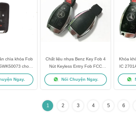
ần chìa khóa Fob
Chất liệu nhựa Benz Key Fob 4
Khóa kh
5WK50073 cho
Nút Keyless Entry Fob FCC
IC 2701
18 Chevrolet
IYZDC12K Không bao gồm Lưỡi
xe Me
huyện Ngay.
Nói Chuyện Ngay.
N
IYZDC
1
2
3
4
5
6