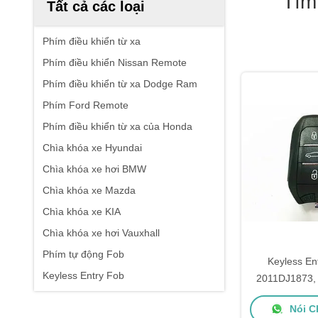
Tìm
Tất cả các loại
Phím điều khiển từ xa
Phím điều khiển Nissan Remote
Phím điều khiển từ xa Dodge Ram
Phím Ford Remote
Phím điều khiển từ xa của Honda
Chìa khóa xe Hyundai
Chìa khóa xe hơi BMW
Chìa khóa xe Mazda
Chìa khóa xe KIA
Chìa khóa xe hơi Vauxhall
Phím tự động Fob
Keyless En
Keyless Entry Fob
2011DJ1873, 
Key CE0682 
Nói C