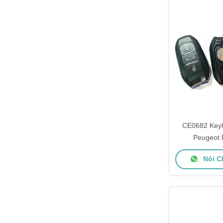
CE0682 Keyl
Peugeot 
2011DJ1873
Nói C
Blade Va