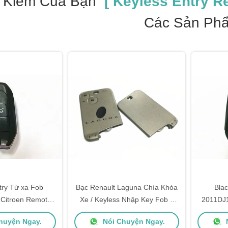
 Kiếm Của Bạn
[ Keyless Entry R
Các Sản Ph
try Từ xa Fob
Bạc Renault Laguna Chìa Khóa
Blac
Citroen Remote
Xe / Keyless Nhập Key Fob 2
2011DJ1
433 MHZ A01TAB
Nút 433 Mhz
C
huyện Ngay.
Nói Chuyện Ngay.
N