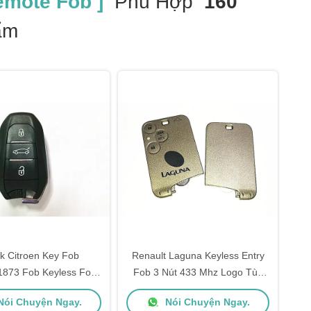
emote Fob ]
Phù Hợp
160
ẩm
k Citroen Key Fob
Renault Laguna Keyless Entry
873 Fob Keyless Fob
Fob 3 Nút 433 Mhz Logo Tùy
E0682 433 MHZ
Chỉnh Bạc Màu
ói Chuyện Ngay.
Nói Chuyện Ngay.