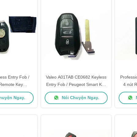
ess Entry Fob /
Valeo A01TAB CE0682 Keyless
Professi
Remote Key
Entry Fob / Peugeot Smart Key
4 nút 
 433 MHZ Với
2011DJ1873 433 MHZ Với
mi
huyện Ngay.
Nói Chuyện Ngay.
N
leo A01TAB
Blade