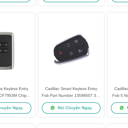
ựa Keyless Entry
Cadillac Smart Keyless Entry
Cadilla
PCF7953M Chip
Fob Part Number 13598507 315
Fob 5 N
enault Megane 4
​​MHz 5 Nút Loại phẳng
43
huyện Ngay.
Nói Chuyện Ngay.
N