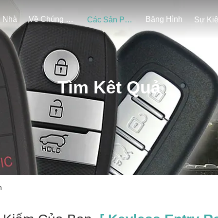
Nhà
Về Chúng Tôi
Băng Hình
Các Sản Phẩm
Sự Ki
Tìm Kêt Quả
n