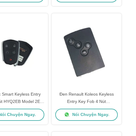
c Smart Keyless Entry
Đen Renault Koleos Keyless
út HYQ2EB Model 2EB
Entry Key Fob 4 Nút
3 MHz Cổng nâng
Transponder Chip PCF7941 434
ói Chuyện Ngay.
Nói Chuyện Ngay.
Mhz