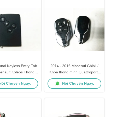
onal Keyless Entry Fob
2014 - 2016 Maserati Ghibli /
Renault Koleos Thông
Khóa thông minh Quattroporte
nh từ xa Key Fob
Keyless Entry Fob 4B 433MHz
ói Chuyện Ngay.
Nói Chuyện Ngay.
M3N-7393490