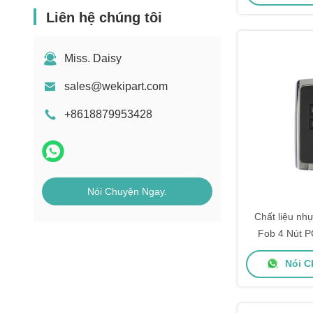
Liên hệ chúng tôi
Miss. Daisy
sales@wekipart.com
+8618879953428
Nói Chuyện Ngay.
Chất liệu nh
Fob 4 Nút 
433Mhz cho R
Nói C