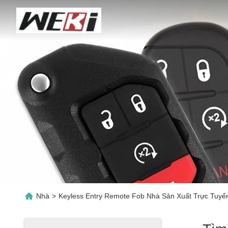
Nhà
>
Keyless Entry Remote Fob Nhà Sản Xuất Trực Tuyế