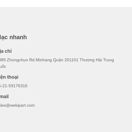
 lạc nhanh
ịa chỉ
089 Zhongchun Rd Minhang Quận 201101 Thượng Hải Trung
uốc
iện thoại
6-21-59176316
mail
ales@wekipart.com