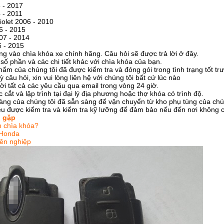
 - 2017
 - 2011
olet 2006 - 2010
6 - 2015
07 - 2014
 - 2015
ung vào chìa khóa xe chính hãng. Câu hỏi sẽ được trả lời ở đây.
 số phần và các chi tiết khác với chìa khóa của bạn.
hẩm của chúng tôi đã được kiểm tra và đóng gói trong tình trạng tốt tr
 câu hỏi, xin vui lòng liên hệ với chúng tôi bất cứ lúc nào
lời tất cả các yêu cầu qua email trong vòng 24 giờ.
cắt và lập trình tại đại lý địa phương hoặc thợ khóa có trình độ.
àng của chúng tôi đã sẵn sàng để vận chuyển từ kho phụ tùng của chún
 được kiểm tra và kiểm tra kỹ lưỡng để đảm bảo nếu đến nơi không có 
g gặp
nh chìa khóa?
 Honda
ên nghiệp