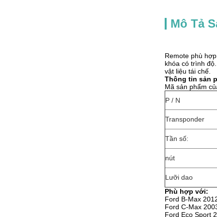
Mô Tả 
Remote phù hợp v
khóa có trình độ
vật liệu tái chế.
Thông tin sản 
Mã sản phẩm củ
P / N
Transponder
Tần số:
nút
Lưỡi dao
Phù hợp với:
Ford B-Max 2012
Ford C-Max 2003
Ford Eco Sport 2