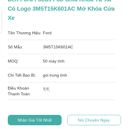
Có Logo 3M5T15K601AC Mở Khóa Cửa
Xe
Tên Thương Hiệu:
Ford
Số Mẫu:
3M5T15K601AC
MOQ:
50 máy tính
Chi Tiết Bao Bì:
gói trung tính
Điều Khoản
T/T,
Thanh Toán:
Nhận Giá Tốt Nhất
Nói Chuyện Ngay.