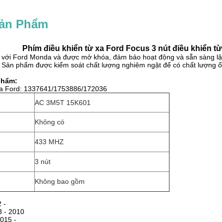
Sản Phẩm
Phím điều khiển từ xa Ford Focus 3 nút điều khiển 
ới Ford Monda và được mở khóa, đảm bảo hoạt động và sẵn sàng lập trì
. Sản phẩm được kiểm soát chất lượng nghiêm ngặt để có chất lượng ổn
phẩm:
a Ford: 1337641/1753886/172036
AC 3M5T 15K601
Không có
433 MHZ
3 nút
Không bao gồm
 -
 - 2010
015 -