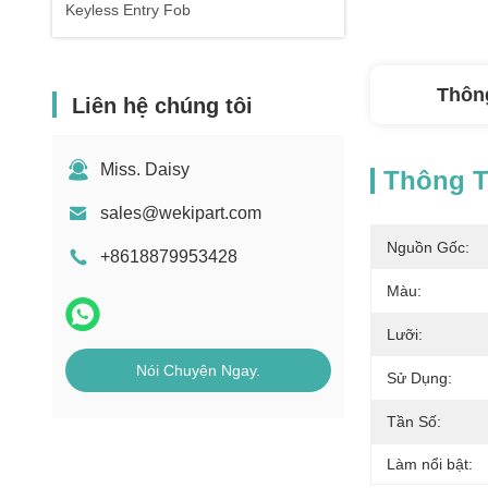
Keyless Entry Fob
Thông
Liên hệ chúng tôi
Miss. Daisy
Thông Ti
sales@wekipart.com
Nguồn Gốc:
+8618879953428
Màu:
Lưỡi:
Nói Chuyện Ngay.
Sử Dụng:
Tần Số:
Làm nổi bật: