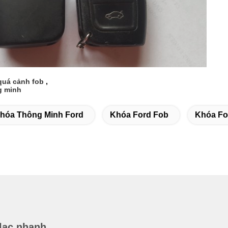
quá cảnh fob
,
g minh
hóa Thông Minh Ford
Khóa Ford Fob
Khóa Fo
 lạc nhanh