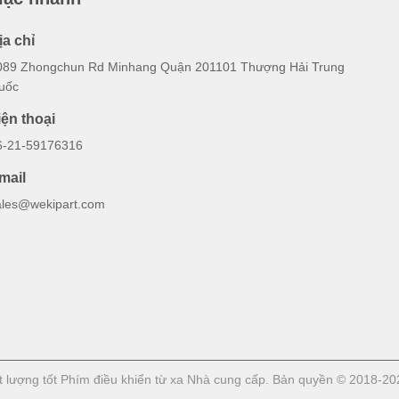
ịa chỉ
089 Zhongchun Rd Minhang Quận 201101 Thượng Hải Trung
uốc
iện thoại
6-21-59176316
mail
ales@wekipart.com
lượng tốt Phím điều khiển từ xa Nhà cung cấp. Bản quyền © 2018-2026 