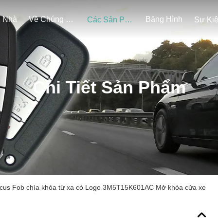
Nhà
Về Chúng Tôi
Băng Hình
Các Sản Phẩm
Sự Ki
Chi Tiết Sản Phẩm
cus Fob chìa khóa từ xa có Logo 3M5T15K601AC Mở khóa cửa xe