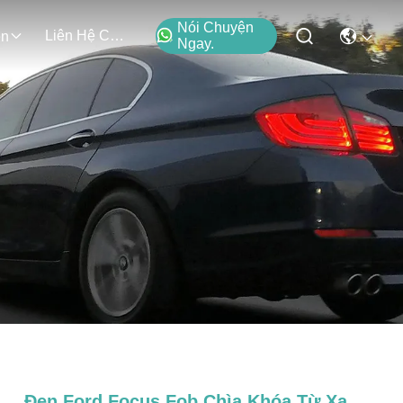
Nói Chuyện
Liên Hệ Chúng Tôi
ện
Ngay.
Đen Ford Focus Fob Chìa Khóa Từ Xa