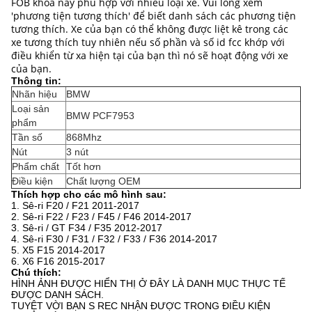
FOB khóa này phù hợp với nhiều loại xe.
Vui lòng xem
'phương tiện tương thích' để biết danh sách các phương tiện
tương thích.
Xe của bạn có thể không được liệt kê trong các
xe tương thích tuy nhiên nếu số phần và số id fcc khớp với
điều khiển từ xa hiện tại của bạn thì nó sẽ hoạt động với xe
của bạn.
Thông tin:
Nhãn hiệu
BMW
Loại sản
BMW PCF7953
phẩm
Tần số
868Mhz
Nút
3 nút
Phẩm chất
Tốt hơn
Điều kiện
Chất lượng OEM
Thích hợp cho các mô hình sau:
1. Sê-ri F20 / F21 2011-2017
2. Sê-ri F22 / F23 / F45 / F46 2014-2017
3. Sê-ri / GT F34 / F35 2012-2017
4. Sê-ri F30 / F31 / F32 / F33 / F36 2014-2017
5. X5 F15 2014-2017
6. X6 F16 2015-2017
Chú thích:
HÌNH ẢNH ĐƯỢC HIỂN THỊ Ở ĐÂY LÀ DANH MỤC THỰC TẾ
ĐƯỢC DANH SÁCH.
TUYỆT VỜI BẠN S REC NHẬN ĐƯỢC TRONG ĐIỀU KIỆN