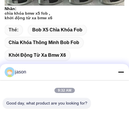
Nhãn:
chìa khóa bmw x5 fob
,
khởi động từ xa bmw x6
Thẻ:
Bob X5 Chìa Khóa Fob
Chìa Khóa Thông Minh Bob Fob
Khởi Động Từ Xa Bmw X6
jason
Liên lạc nhanh
9:32 AM
Good day, what product are you looking for?
Địa chỉ
7089 Zhongchun Rd Minhang Quận 201101 Thượng Hải
Trung Quốc