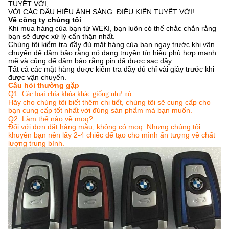
TUYỆT VỜI,
VỚI CÁC DẤU HIỆU ÁNH SÁNG. ĐIỀU KIỆN TUYỆT VỜI!
Về công ty chúng tôi
Khi mua hàng của bạn từ WEKI, bạn luôn có thể chắc chắn rằng
bạn sẽ được xử lý cẩn thận nhất.
Chúng tôi kiểm tra đầy đủ mặt hàng của bạn ngay trước khi vận
chuyển để đảm bảo rằng nó đang truyền tín hiệu phù hợp mạnh
mẽ và cũng để đảm bảo rằng pin đã được sạc đầy.
Tất cả các mặt hàng được kiểm tra đầy đủ chỉ vài giây trước khi
được vận chuyển.
Câu hỏi thường gặp
Q1.
Các loại chìa khóa khác giống như nó
Hãy cho chúng tôi biết thêm chi tiết, chúng tôi sẽ cung cấp cho
bạn cung cấp tốt nhất với đúng sản phẩm mà bạn muốn.
Q2: Làm thế nào về moq?
Đối với đơn đặt hàng mẫu, không có moq.
Nhưng chúng tôi
khuyên bạn nên lấy 2-4 chiếc để tạo cho mình ấn tượng về chất
lượng trung bình.