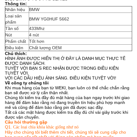
Thông tin:
Nhãn hiệu
BMW
Loại sản
BMW YG0HUF 5662
phẩm
Tần số
433Mhz
Nút
4 nút
Phẩm chất
Tốt hơn
Điều kiện
Chất lượng OEM
Chú thích:
HÌNH ẢNH ĐƯỢC HIỂN THỊ Ở ĐÂY LÀ DANH MỤC THỰC TẾ
ĐƯỢC DANH SÁCH.
TUYỆT VỜI BẠN S REC NHẬN ĐƯỢC TRONG ĐIỀU KIỆN
TUYỆT VỜI,
VỚI CÁC DẤU HIỆU ÁNH SÁNG. ĐIỀU KIỆN TUYỆT VỜI!
Về công ty chúng tôi
Khi mua hàng của bạn từ WEKI, bạn luôn có thể chắc chắn rằng
bạn sẽ được xử lý cẩn thận nhất.
Chúng tôi kiểm tra đầy đủ mặt hàng của bạn ngay trước khi giao
hàng để đảm bảo rằng nó đang truyền tín hiệu phù hợp mạnh
mẽ và cũng để đảm bảo rằng pin đã được sạc đầy.
Tất cả các mặt hàng được kiểm tra đầy đủ chỉ vài giây trước khi
được vận chuyển.
Câu hỏi thường gặp
Q1.
Các loại chìa khóa khác giống như nó
Hãy cho chúng tôi biết thêm chi tiết, chúng tôi sẽ cung cấp cho