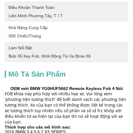
Điều Khoản Thanh Toán:
Liên Minh Phương Tây, T / T
Khả Năng Cung Cấp:
500 Chiếc/tháng
Làm Nổi Bật:
Bob X5 Key Fob
, 
Khởi Động Từ Xa Bmw X6
Mô Tả Sản Phẩm
OEM mới BMW YG0HUF5662 Remote Keyless Fob 4 Nút
FOB khóa này phù hợp với nhiều loại xe.
Vui lòng xem
'phương tiện tương thích' để biết danh sách các phương tiện
tương thích.
Xe của bạn có thể không được liệt kê trong các
xe tương thích tuy nhiên nếu số phần và số id fcc khớp với
điều khiển từ xa hiện tại của bạn thì nó sẽ hoạt động với xe
của bạn.
Thích hợp cho các mô hình sau:
2016 BMW 3 4 5 6 7 X3 SERIES