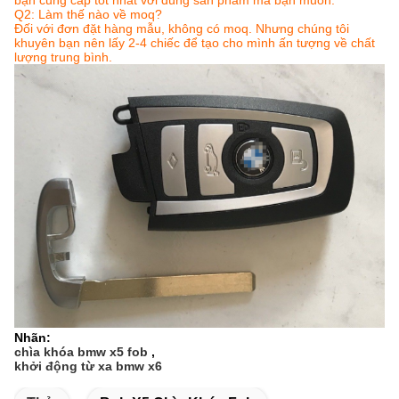
bạn cung cấp tốt nhất với đúng sản phẩm mà bạn muốn.
Q2: Làm thế nào về moq?
Đối với đơn đặt hàng mẫu, không có moq.
Nhưng chúng tôi
khuyên bạn nên lấy 2-4 chiếc để tạo cho mình ấn tượng về chất
lượng trung bình.
Nhãn:
chìa khóa bmw x5 fob
,
khởi động từ xa bmw x6