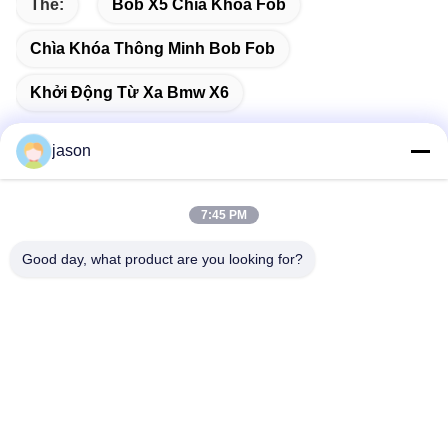
Thẻ:
Bob X5 Chìa Khóa Fob
Chìa Khóa Thông Minh Bob Fob
Khởi Động Từ Xa Bmw X6
jason
Liên lạc nhanh
7:45 PM
Good day, what product are you looking for?
Địa chỉ
7089 Zhongchun Rd Minhang Quận 201101 Thượng Hải
Trung Quốc
điện thoại
86-21-59176316
Email