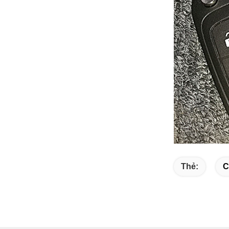
Thẻ:
C