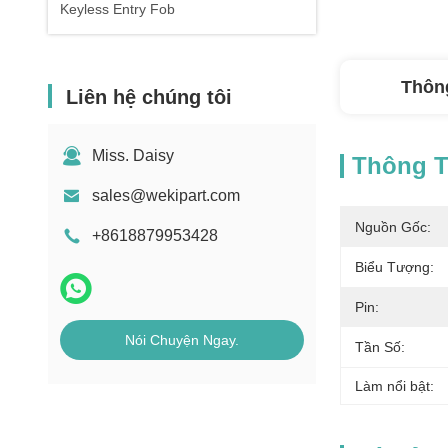
Keyless Entry Fob
Thông
Liên hệ chúng tôi
Miss. Daisy
Thông Ti
sales@wekipart.com
Nguồn Gốc:
+8618879953428
Biểu Tượng:
Pin:
Nói Chuyện Ngay.
Tần Số:
Làm nổi bật: