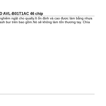
 ID AVL-B01T1AC 46 chip
hiêm ngặt cho qualty.It ổn định và cao được làm bằng nhựa
flash bur trên bao gồm.Nó sẽ không làm tổn thương tay. Chìa