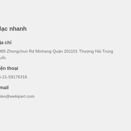
 lạc nhanh
ịa chỉ
089 Zhongchun Rd Minhang Quận 201101 Thượng Hải Trung
uốc
iện thoại
6-21-59176316
mail
ales@wekipart.com