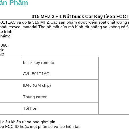
Sản Phẩm
315 MHZ 3 + 1 Nút buick Car Key từ xa FCC
B01T1AC và đó là 315 MHZ.Các sản phẩm được kiểm soát chất lượng ng
 phải recycel material.The bề mặt của mô hình rất phẳng và không có 
p trình.
phẩm:
4868
Hz
32
buick key remote
AVL-B01T1AC
ID46 (GM chip)
Thùng carton
Tốt hơn
bị điều khiển từ xa bao gồm pin
p FCC ID hoặc một phần số với số hiện tại.