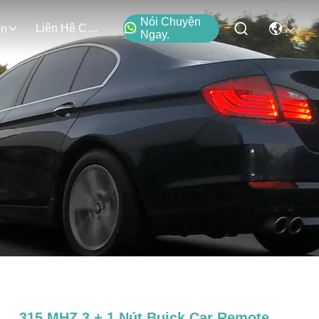
Nói Chuyện
Liên Hệ Chúng Tôi
ện
Ngay.
315 MHZ 3 + 1 Nút Buick Car Remote