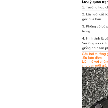
Lưu ý quan trọ
1. Trường hợp chí
2. Lấy lưỡi cắt b
gốc của bạn.
3. Không có bộ ph
trong.
4. Hình ảnh là c
Vui lòng so sán
giống như sản p
Câu hỏi thường 
.Sự bảo đảm
Liên hệ với chún
cho bạn một giải 