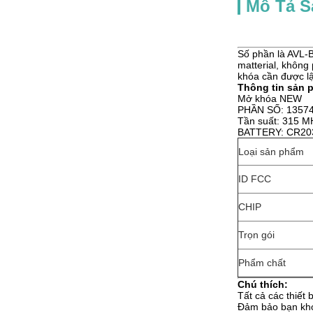
Mô Tả 
Số phần là AVL-
matterial, không
khóa cần được lậ
Thông tin sản 
Mở khóa NEW
PHẦN SỐ: 1357
Tần suất: 315 M
BATTERY: CR20
Loại sản phẩm
ID FCC
CHIP
Trọn gói
Phẩm chất
Chú thích:
Tất cả các thiết 
Đảm bảo bạn khớ