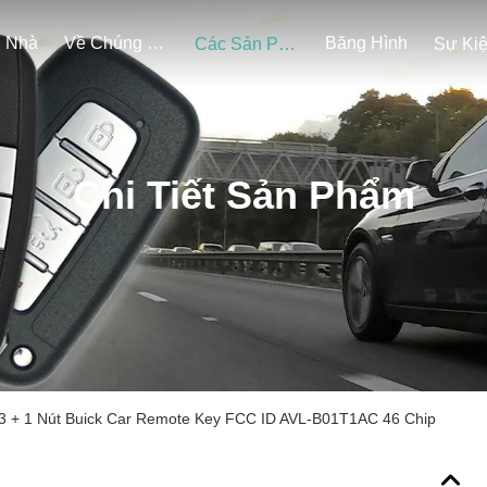
Nhà
Về Chúng Tôi
Băng Hình
Các Sản Phẩm
Sự Ki
Chi Tiết Sản Phẩm
 + 1 Nút Buick Car Remote Key FCC ID AVL-B01T1AC 46 Chip