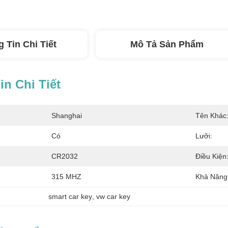
 Tin Chi Tiết
Mô Tả Sản Phẩm
n Chi Tiết
Shanghai
Tên Khác
Có
Lưỡi:
CR2032
Điều Kiện
315 MHZ
Khả Năng
smart car key
, 
vw car key