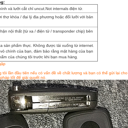
ng:
nh và lưỡi cắt chỉ uncut.Not internals điện tử.
ởi thợ khóa / đại lý địa phương hoặc đổi lưỡi với bản
ận nội thất (từ xa / điện tử / transponder chip) bên
ủa sản phẩm thực. Không được tải xuống từ internet.
h vỏ chính của bạn, đảm bảo rằng mặt hàng của bạn
hẩm của chúng tôi trước khi bạn mua hàng.
gặp
g tôi lần đầu tiên nếu có vấn đề về chất lượng và bạn có thể gửi lại ch
pháp tốt để giải quyết nó.