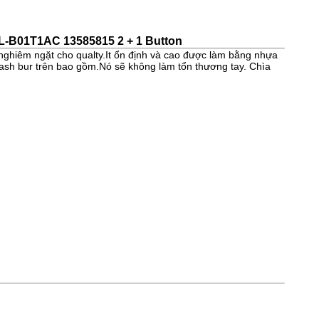
VL-B01T1AC 13585815 2 + 1 Button
hiêm ngặt cho qualty.It ổn định và cao được làm bằng nhựa
flash bur trên bao gồm.Nó sẽ không làm tổn thương tay. Chìa