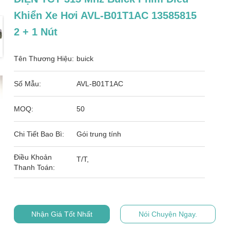
Khiển Xe Hơi AVL-B01T1AC 13585815
2 + 1 Nút
Tên Thương Hiệu:
buick
Số Mẫu:
AVL-B01T1AC
MOQ:
50
Chi Tiết Bao Bì:
Gói trung tính
Điều Khoản
T/T,
Thanh Toán:
Nhận Giá Tốt Nhất
Nói Chuyện Ngay.