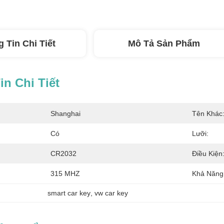
 Tin Chi Tiết
Mô Tả Sản Phẩm
n Chi Tiết
Shanghai
Tên Khác
Có
Lưỡi:
CR2032
Điều Kiện
315 MHZ
Khả Năng
smart car key
, 
vw car key