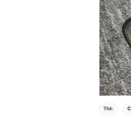
Thẻ:
C