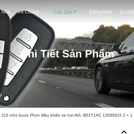
Nhà
Về Chúng Tôi
Băng Hình
Các Sản Phẩm
Sự Ki
Chi Tiết Sản Phẩm
315 mhz buick Phím điều khiển xe hơi AVL-B01T1AC 13585815 2 + 1 