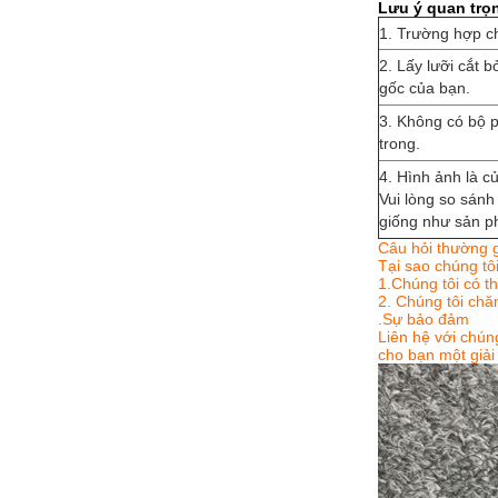
Lưu ý quan trọ
1. Trường hợp chí
2. Lấy lưỡi cắt b
gốc của bạn.
3. Không có bộ ph
trong.
4. Hình ảnh là c
Vui lòng so sán
giống như sản p
Câu hỏi thường 
Tại sao chúng tô
1.Chúng tôi có t
2. Chúng tôi chă
.Sự bảo đảm
Liên hệ với chún
cho bạn một giải 