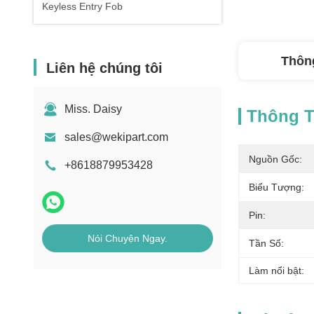
Keyless Entry Fob
Thông
Liên hệ chúng tôi
Miss. Daisy
Thông Ti
sales@wekipart.com
Nguồn Gốc:
+8618879953428
Biểu Tượng:
Pin:
Nói Chuyện Ngay.
Tần Số:
Làm nổi bật: