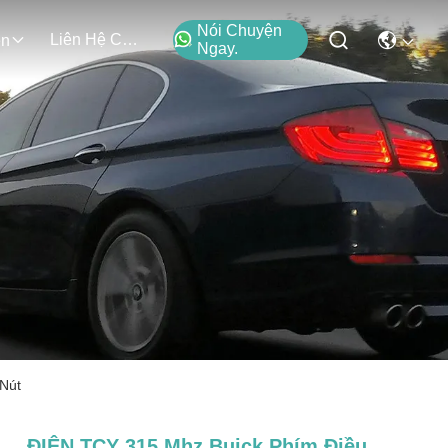
Nói Chuyện
Liên Hệ Chúng Tôi
ện
Ngay.
Nút
ĐIỆN TCY 315 Mhz Buick Phím Điều