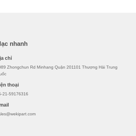
 lạc nhanh
ịa chỉ
089 Zhongchun Rd Minhang Quận 201101 Thượng Hải Trung
uốc
iện thoại
6-21-59176316
mail
ales@wekipart.com