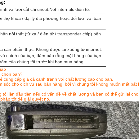
ng:
nh và lưỡi cắt chỉ uncut.Not internals điện tử.
ởi thợ khóa / đại lý địa phương hoặc đổi lưỡi với bản
ận nội thất (từ xa / điện tử / transponder chip) bên
ủa sản phẩm thực. Không được tải xuống từ internet.
h vỏ chính của bạn, đảm bảo rằng mặt hàng của bạn
hẩm của chúng tôi trước khi bạn mua hàng.
gặp
i chọn bạn?
hể cung cấp giá cả cạnh tranh với chất lượng cao cho bạn.
m sóc cho dịch vụ sau bán hàng, bởi vì chúng tôi không muốn mất bất 
g tôi lần đầu tiên nếu có vấn đề về chất lượng và bạn có thể gửi lại ch
pháp tốt để giải quyết nó.