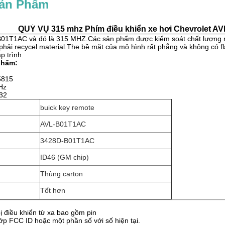
Sản Phẩm
QUÝ VỤ 315 mhz Phím điều khiển xe hơi Chevrolet A
B01T1AC và đó là 315 MHZ.Các sản phẩm được kiểm soát chất lượng ng
 phải recycel material.The bề mặt của mô hình rất phẳng và không có 
p trình.
phẩm:
5815
Hz
32
buick key remote
AVL-B01T1AC
3428D-B01T1AC
ID46 (GM chip)
Thùng carton
Tốt hơn
bị điều khiển từ xa bao gồm pin
p FCC ID hoặc một phần số với số hiện tại.