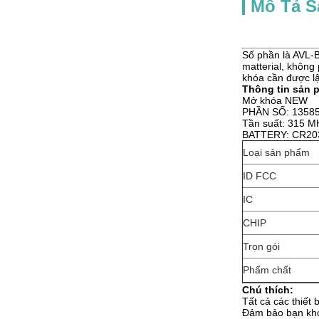
Mô Tả 
Số phần là AVL-
matterial, không
khóa cần được lậ
Thông tin sản 
Mở khóa NEW
PHẦN SỐ: 1358
Tần suất: 315 M
BATTERY: CR20
Loại sản phẩm
ID FCC
IC
CHIP
Trọn gói
Phẩm chất
Chú thích:
Tất cả các thiết 
Đảm bảo bạn khớ