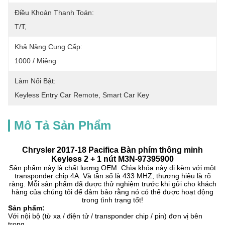
Điều Khoản Thanh Toán:
T/T,
Khả Năng Cung Cấp:
1000 / Miệng
Làm Nổi Bật:
Keyless Entry Car Remote
, 
Smart Car Key
Mô Tả Sản Phẩm
Chrysler 2017-18 Pacifica Bàn phím thông minh
Keyless 2 + 1 nút M3N-97395900
Sản phẩm này là chất lượng OEM. Chìa khóa này đi kèm với một
transponder chip 4A. Và tần số là 433 MHZ, thương hiệu là rõ
ràng. Mỗi sản phẩm đã được thử nghiệm trước khi gửi cho khách
hàng của chúng tôi để đảm bảo rằng nó có thể được hoạt động
trong tình trạng tốt!
Sản phẩm:
Với nội bộ (từ xa / điện tử / transponder chip / pin) đơn vị bên
trong.