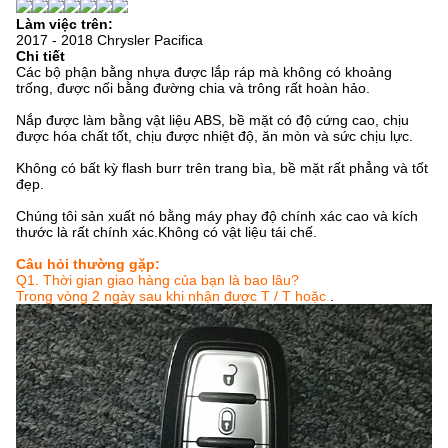
Làm việc trên:
2017 - 2018 Chrysler Pacifica
Chi tiết
Các bộ phận bằng nhựa được lắp ráp mà không có khoảng
trống, được nối bằng đường chia và trông rất hoàn hảo.
Nắp được làm bằng vật liệu ABS, bề mặt có độ cứng cao, chịu
được hóa chất tốt, chịu được nhiệt độ, ăn mòn và sức chịu lực.
Không có bất kỳ flash burr trên trang bìa, bề mặt rất phẳng và tốt
đẹp.
Chúng tôi sản xuất nó bằng máy phay độ chính xác cao và kích
thước là rất chính xác.Không có vật liệu tái chế.
Câu hỏi thường gặp:
Q1.
Thời gian giao hàng của bạn là bao lâu?
Trong vòng 2 ngày sau khi nhận được T / T hoặc
.