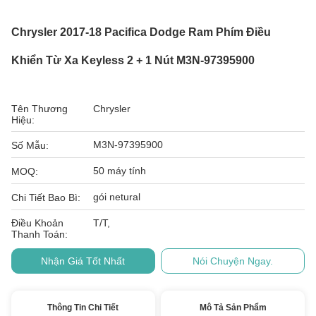
Chrysler 2017-18 Pacifica Dodge Ram Phím Điều
Khiển Từ Xa Keyless 2 + 1 Nút M3N-97395900
Tên Thương
Chrysler
Hiệu:
M3N-97395900
Số Mẫu:
50 máy tính
MOQ:
gói netural
Chi Tiết Bao Bì:
Điều Khoản
T/T,
Thanh Toán:
Nhận Giá Tốt Nhất
Nói Chuyện Ngay.
Thông Tin Chi Tiết
Mô Tả Sản Phẩm