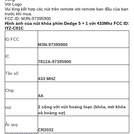
Với Logo
Vui lòng kết hợp các nút trên remote với remote ban đầu của bạn
trước khi mua.
FCC ID: M3N-97395900
Hình ảnh của nút khóa phím Dedge 5 + 1 với 433Mhz FCC ID:
IYZ-C01C
ID FCC
M3N-97395900
IC
7812A-97395900
Tần số:
433 MHZ
Chip:
4A
2 cộng với nút hoảng loạn (khóa, mở khóa
nút
và hoảng sợ)
Ắc quy
CR2032