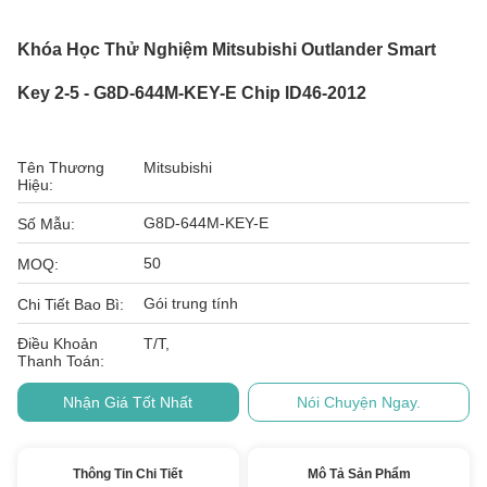
Khóa Học Thử Nghiệm Mitsubishi Outlander Smart
Key 2-5 - G8D-644M-KEY-E Chip ID46-2012
Tên Thương
Mitsubishi
Hiệu:
G8D-644M-KEY-E
Số Mẫu:
50
MOQ:
Gói trung tính
Chi Tiết Bao Bì:
Điều Khoản
T/T,
Thanh Toán:
Nhận Giá Tốt Nhất
Nói Chuyện Ngay.
Thông Tin Chi Tiết
Mô Tả Sản Phẩm