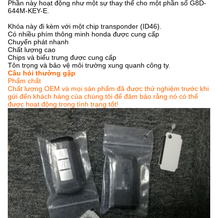
Phần này hoạt động như một sự thay thế cho một phần số G8D-
644M-KEY-E.
Khóa này đi kèm với một chip transponder (ID46).
Có nhiều phím thông minh honda được cung cấp
Chuyển phát nhanh
Chất lượng cao
Chips và biểu trưng được cung cấp
Tôn trọng và bảo vệ môi trường xung quanh công ty.
Câu hỏi thường gặp
Phẩm chất
Chất lượng OEM và mọi sản phẩm đã được thử nghiệm trước khi
gửi đến khách hàng của chúng tôi để đảm bảo rằng nó có thể
được hoạt động trong tình trạng tốt!