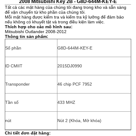
2008 Mitsubishi Key 2B - G8D-644M-KEY-E
Tất cả các mặt hàng của chúng tôi đang trong kho và sẵn sàng
để vận chuyển từ kho phần của chúng tôi.
Mỗi mặt hàng được kiểm tra và kiểm tra kỹ lưỡng để đảm bảo
nếu không có khuyết tật và trong điều kiện làm việc.
Thích hợp cho các mô hình sau:
Mitsubishi Outlander 2008-2012
Thông tin sản phẩm:
Số phần
G8D-644M-KEY-E
ID CMIIT
2015DJ0990
Transponder
46 chip PCF 7952
Tần số
433 MHZ
nút
Nút 2 (Khóa, Mở khóa)
Chi tiết đơn đặt hàng: