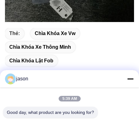
Thẻ:
Chìa Khóa Xe Vw
Chìa Khóa Xe Thông Minh
Chìa Khóa Lật Fob
jason
Liên lạc nhanh
5:39 AM
Good day, what product are you looking for?
Địa chỉ
7089 Zhongchun Rd Minhang Quận 201101 Thượng Hải
Trung Quốc