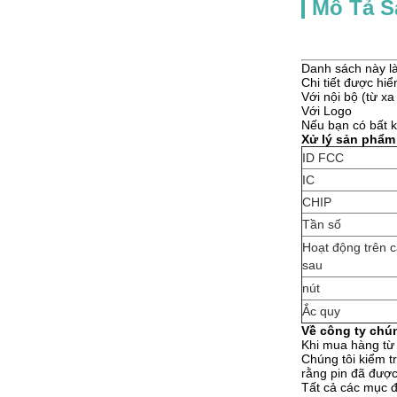
Mô Tả 
Danh sách này l
Chi tiết được hiể
Với nội bộ (từ xa
Với Logo
Nếu bạn có bất kỳ
Xử lý sản phẩm
ID FCC
IC
CHIP
Tần số
Hoạt động trên 
sau
nút
Ắc quy
Về công ty chún
Khi mua hàng từ 
Chúng tôi kiểm 
rằng pin đã được
Tất cả các mục đ