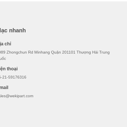
 lạc nhanh
ịa chỉ
089 Zhongchun Rd Minhang Quận 201101 Thượng Hải Trung
uốc
iện thoại
6-21-59176316
mail
ales@wekipart.com