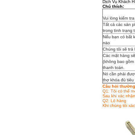
Dịch Vụ Khách Hà
Chú thích:
Vui lòng kiểm tr
Tất cả các sản p
trong tình trạng 
Nếu bạn có bất kỳ
nào
Chúng tôi sẽ trả 
Các mặt hàng sẽ
(không bao gồm c
thanh toán.
Nó cần phải được
thợ khóa đủ tiêu
Câu hỏi thườn
Q1:
Tôi có thể m
Sau khi xác nhận 
Q2:
Lô hàng
Khi chúng tôi xá