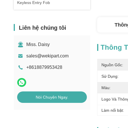
Keyless Entry Fob
Thông
Liên hệ chúng tôi
Miss. Daisy
Thông Ti
sales@wekipart.com
Nguồn Gốc:
+8618879953428
Sử Dụng:
Màu:
Nói Chuyện Ngay.
Logo Và Thông
Làm nổi bật: