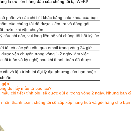
ng là ưu tiên hàng đầu của chúng tôi tại WEKI!
a số phận và các chi tiết khác bằng chìa khóa của bạn.
hẩm của chúng tôi đã được kiểm tra và đóng gói
tốt trước khi vận chuyển.
 câu hỏi nào, vui lòng liên hệ với chúng tôi bất kỳ lúc
lời tất cả các yêu cầu qua email trong vòng 24 giờ.
 được vận chuyển trong vòng 1-2 ngày làm việc
uối tuần và kỳ nghỉ) sau khi thanh toán đã được
 cắt và lập trình tại đại lý địa phương của bạn hoặc
 chuẩn.
g gặp
ong đợi lấy mẫu từ bao lâu?
mẫu chi tiết / tính phí, sẽ được gửi đi trong vòng 2 ngày.
Nhưng bạn cầ
c nhận thanh toán,
chúng tôi sẽ sắp xếp hàng hoá
và gửi hàng cho bạn 