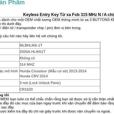
Sản Phẩm
Keyless Entry Key Từ xa Fob 315 MHz N / A ch
à dành cho một OEM chất lượng OEM thông minh từ xa 3 BUTTONS KE
n thị dưới đây.
 / điện tử / transponder chip / pin) đơn vị bên trong.
 câu hỏi nào hãy liên hệ với chúng tôi.
MLBHLIK6-1T
2500A-HLIK61T
Không có
314 MHZ
các mô hình
Honda Crosstour (Mẫu cơ sở) 2013-2014
Honda CRV 2014
3 nút (Lock Unlock Panic)
CR1620
g tôi
WEKI bạn luôn có thể chắc chắn rằng bạn sẽ được xử lý cẩn thận nhất
tra đầy đủ các mục của bạn ngay trước khi vận chuyển để đảm bảo rằ
 sạc đầy.
ược kiểm tra đầy đủ chỉ vài giây trước khi được vận chuyển ra ngoài.