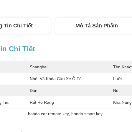
 Tin Chi Tiết
Mô Tả Sản Phẩm
n Chi Tiết
Shanghai
Tên Khác
Nhét Và Khóa Cửa Xe Ô Tô
Lưỡi:
Đen
Nút:
 Tin:
Rất Rõ Ràng
Khả Năng
honda car remote key
, 
honda smart key