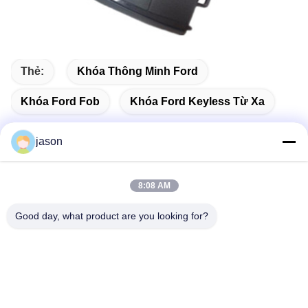
Thẻ:
Khóa Thông Minh Ford
Khóa Ford Fob
Khóa Ford Keyless Từ Xa
jason
Liên lạc nhanh
8:08 AM
Good day, what product are you looking for?
Địa chỉ
7089 Zhongchun Rd Minhang Quận 201101 Thượng Hải
Trung Quốc
điện thoại
86-21-59176316