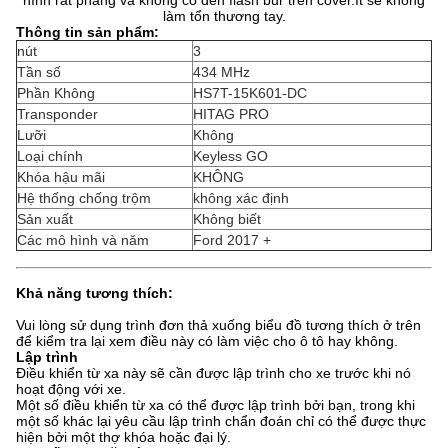
hình rất phẳng và không có đèn flash bur trên cover.It sẽ không
làm tổn thương tay.
Thông tin sản phẩm:
nút
3
Tần số
434 MHz
Phần Không
HS7T-15K601-DC
Transponder
HITAG PRO
Lưỡi
Không
Loại chính
Keyless GO
Khóa hậu mãi
KHÔNG
Hệ thống chống trộm
không xác định
Sản xuất
Không biết
Các mô hình và năm
Ford 2017 +
Khả năng tương thích:
Vui lòng sử dụng trình đơn thả xuống biểu đồ tương thích ở trên
để kiểm tra lại xem điều này có làm việc cho ô tô hay không.
Lập trình
Điều khiển từ xa này sẽ cần được lập trình cho xe trước khi nó
hoạt động với xe.
Một số điều khiển từ xa có thể được lập trình bởi bạn, trong khi
một số khác lại yêu cầu lập trình chẩn đoán chỉ có thể được thực
hiện bởi một thợ khóa hoặc đại lý.