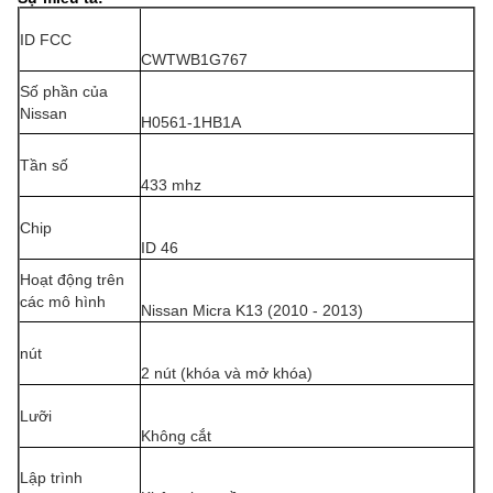
ID FCC
CWTWB1G767
Số phần của
Nissan
H0561-1HB1A
Tần số
433 mhz
Chip
ID 46
Hoạt động trên
các mô hình
Nissan Micra K13 (2010 - 2013)
nút
2 nút (khóa và mở khóa)
Lưỡi
Không cắt
Lập trình