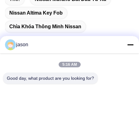
Nissan Altima Key Fob
Chìa Khóa Thông Minh Nissan
jason
Liên lạc nhanh
5:16 AM
Good day, what product are you looking for?
Địa chỉ
7089 Zhongchun Rd Minhang Quận 201101 Thượng Hải
Trung Quốc
điện thoại
86-21-59176316
Email
sales@wekipart.com