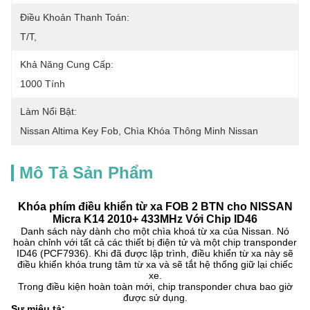
Điều Khoản Thanh Toán:
T/T,
Khả Năng Cung Cấp:
1000 Tính
Làm Nổi Bật:
Nissan Altima Key Fob
, 
Chìa Khóa Thông Minh Nissan
Mô Tả Sản Phẩm
Khóa phím điều khiển từ xa FOB 2 BTN cho NISSAN
Micra K14 2010+ 433MHz Với Chip ID46
Danh sách này dành cho một chìa khoá từ xa của Nissan. Nó
hoàn chỉnh với tất cả các thiết bị điện tử và một chip transponder
ID46 (PCF7936). Khi đã được lập trình, điều khiển từ xa này sẽ
điều khiển khóa trung tâm từ xa và sẽ tắt hệ thống giữ lại chiếc
xe.
Trong điều kiện hoàn toàn mới, chip transponder chưa bao giờ
được sử dụng.
Sự miêu tả: