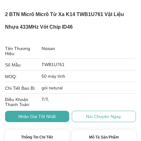
2 BTN Micrô Micrô Từ Xa K14 TWB1U761 Vật Liệu
Nhựa 433MHz Với Chip ID46
Tên Thương
Nissan
Hiệu:
TWB1U761
Số Mẫu:
50 máy tính
MOQ:
gói netural
Chi Tiết Bao Bì:
Điều Khoản
T/T,
Thanh Toán:
Nhận Giá Tốt Nhất
Nói Chuyện Ngay.
Thông Tin Chi Tiết
Mô Tả Sản Phẩm