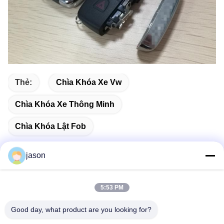
Thẻ:
Chìa Khóa Xe Vw
Chìa Khóa Xe Thông Minh
Chìa Khóa Lật Fob
jason
Liên lạc nhanh
5:53 PM
Good day, what product are you looking for?
Địa chỉ