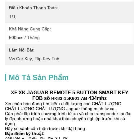
Điều Khoản Thanh Toán:
T/T,
Khả Năng Cung Cấp:
500pcs / Tháng
Làm Nổi Bật:
Vw Car Key
, 
Flip Key Fob
Mô Tả Sản Phẩm
XF XK JAGUAR REMOTE 5 BUTTON SMART KEY
FOB số
434mhz
HK83-15K601-AB
Xin chào bạn đang tìm kiếm chất lượng cao CHẤT LƯỢNG
CHẤT LƯỢNG CHẤT LƯỢNG Jaguar thông minh từ xa.
Cần phải lập trình chương trình từ xa và chip transponder tại đại
lý địa phương hoặc nhà khai thác chuyên nghiệp trước khi sử
dụng.
Hãy so sánh cẩn thận trước khi đặt hàng.
Đặc điểm kỹ thuật:
AGUAR F-TYPE, XE, XF, XJ, XK