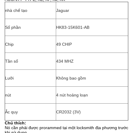
nhà chế tạo
Jaguar
Số phần
HK83-15K601-AB
Chip
49 CHIP
Tần số
434 MHZ
Lưỡi
Không bao gồm
nút
4 nút hoảng loạn
Ắc quy
CR2032 (3V)
Chú thích:
Nó cần phải được prorammed tại một locksmith địa phương trước
khi sử dụng.