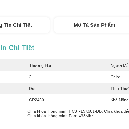
 Tin Chi Tiết
Mô Tả Sản Phẩm
n Chi Tiết
Thượng Hải
Người Mẫ
2
Chip:
Đen
Tính Thư
CR2450
Khả Năng
Chìa khóa thông minh HC3T-15K601-DB
, 
Chìa khóa điề
Chìa khóa thông minh Ford 433Mhz