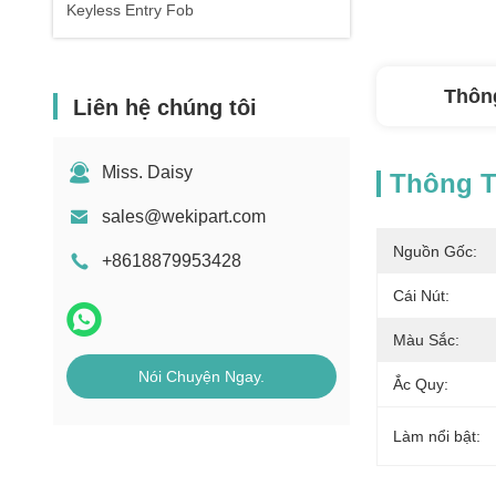
Keyless Entry Fob
Thông
Liên hệ chúng tôi
Miss. Daisy
Thông Ti
sales@wekipart.com
Nguồn Gốc:
+8618879953428
Cái Nút:
Màu Sắc:
Nói Chuyện Ngay.
Ắc Quy:
Làm nổi bật: