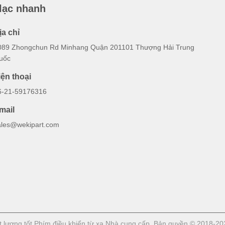
 lạc nhanh
ịa chỉ
089 Zhongchun Rd Minhang Quận 201101 Thượng Hải Trung
uốc
iện thoại
6-21-59176316
mail
ales@wekipart.com
lượng tốt Phím điều khiển từ xa Nhà cung cấp. Bản quyền © 2018-2026 