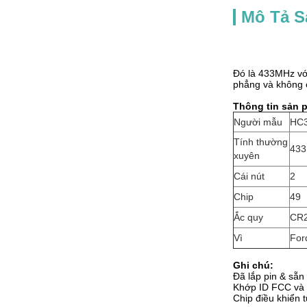
Mô Tả 
Đó là 433MHz với
phẳng và không c
Thông tin sản 
Người mẫu
HC3
Tính thường
43
xuyên
Cái nút
2
Chip
49
Ắc quy
CR
Vì
For
Ghi chú:
Đã lắp pin & sẵn
Khớp ID FCC và S
Chip điều khiển t