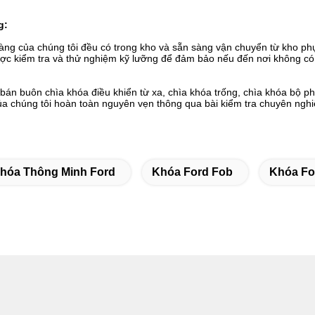
g:
àng của chúng tôi đều có trong kho và sẵn sàng vận chuyển từ kho phụ
c kiểm tra và thử nghiệm kỹ lưỡng để đảm bảo nếu đến nơi không có lỗ
bán buôn chìa khóa điều khiển từ xa, chìa khóa trống, chìa khóa bộ phá
 chúng tôi hoàn toàn nguyên vẹn thông qua bài kiểm tra chuyên nghiệ
hóa Thông Minh Ford
Khóa Ford Fob
Khóa Fo