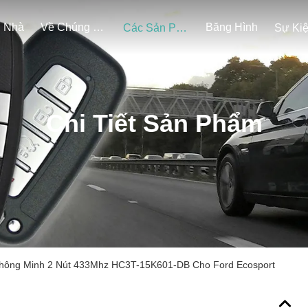
Nhà
Về Chúng Tôi
Băng Hình
Các Sản Phẩm
Sự Ki
Chi Tiết Sản Phẩm
hông Minh 2 Nút 433Mhz HC3T-15K601-DB Cho Ford Ecosport