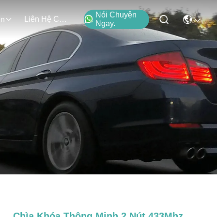
Nói Chuyện
Liên Hệ Chúng Tôi
ện
Ngay.
Chìa Khóa Thông Minh 2 Nút 433Mhz