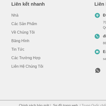
Liên kết nhanh
Liên
Nhà
Đ
7
Các Sản Phẩm
Q
Về Chúng Tôi
đ
Băng Hình
8
Tin Tức
E
Các Trường Hợp
s
Liên Hệ Chúng Tôi
Chính sách bảo mật
|
Sơ đồ trang web
| Trung Quốc chất 