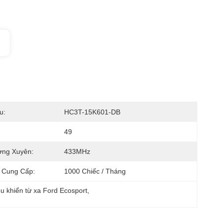
u:
HC3T-15K601-DB
49
ờng Xuyên:
433MHz
 Cung Cấp:
1000 Chiếc / Tháng
u khiển từ xa Ford Ecosport
, 