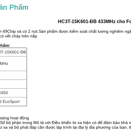
Sản Phẩm
HC3T-15K601-ĐB 433
MHz cho Fo
 49Chip và có 2 nút.Sản phẩm được kiểm soát chất lượng nghiêm ngặt
ó vết cháy trên nắp.
phẩm:
T-15K601-ĐB
3MHz
2450
d EcoSport
 sàng hoạt động
ố bộ phận trong Mô tả với Điều khiển từ xa hiện có để đảm bảo khả n
ừ xa và bộ phát đáp cần được lập trình tại đại lý địa phương của bạn, 