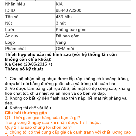
Nhãn hiệu
KIA
ID ID
95440 A2200
Tần số
433 Mhz
Nút
3 nút
Lưỡi
Không bao gồm
Ắc quy
Đã bao gồm
Logo
Vâng
Phẩm chất
OEM mới
Thích hợp cho các mô hình sau (với hệ thống lân cận
không cần chìa khóa):
Kia Ceed (29/05/2015 +)
Thông số kỹ thuật
1. Các bộ phận bằng nhựa được lắp ráp không có khoảng trống,
được kết nối bằng đường phân chia và trông rất hoàn hảo.
2. Vỏ được làm bằng vật liệu ABS, bề mặt có độ cứng cao, kháng
hóa chất tốt, chịu nhiệt và ăn mòn và độ bền va đập.
3. Không có bất kỳ đèn flash nào trên nắp, bề mặt rất phẳng và
đẹp.
4. Không tái chế vật liệu.
Câu hỏi thường gặp
Q1.
Thời gian giao hàng của bạn là gì?
Trong vòng 2 ngày sau khi nhận được T / T hoặc
.
Quý 2
Tại sao chúng tôi chọn bạn?
1. chúng tôi có thể cung cấp giá cả cạnh tranh với chất lượng cao