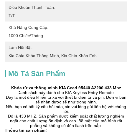
Điều Khoản Thanh Toán:
T/T,
Khả Năng Cung Cấp:
1000 Chiếc/tháng
Làm Nổi Bật:
Kia Chìa Khóa Thông Minh
, 
Kia Chìa Khóa Fob
Mô Tả Sản Phẩm
Khóa từ xa thông minh KIA Ceed 95440 A2200 433 Mhz
Danh sách này dành cho KIA Keyless Entry Remote.
Đây là một điều khiển từ xa với thiết bị điện tử và pin. Đơn vị bạn
sẽ nhận được sẽ như trong hình.
Nếu bạn có bất kỳ câu hỏi nào, xin vui lòng gửi liên hệ với chúng
tôi.
Đó là 433 MHZ. Sản phẩm được kiểm soát chất lượng nghiêm
ngặt cho chất lượng ổn định và cao. Bề mặt của mô hình rất
phẳng và không có đèn flash trên nắp.
Thông tin sản phẩm: