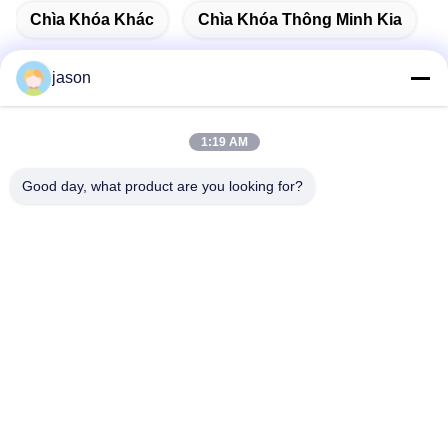
Chìa Khóa Khác
Chìa Khóa Thông Minh Kia
jason
Liên lạc nhanh
1:19 AM
Good day, what product are you looking for?
Địa chỉ
7089 Zhongchun Rd Minhang Quận 201101 Thượng Hải
Trung Quốc
điện thoại
86-21-59176316
Email
sales@wekipart.com